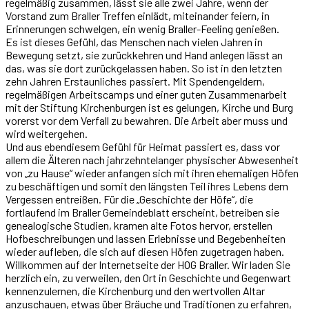
regelmäßig zusammen, lässt sie alle zwei Jahre, wenn der
Vorstand zum Braller Treffen einlädt, miteinander feiern, in
Erinnerungen schwelgen, ein wenig Braller-Feeling genießen.
Es ist dieses Gefühl, das Menschen nach vielen Jahren in
Bewegung setzt, sie zurückkehren und Hand anlegen lässt an
das, was sie dort zurückgelassen haben. So ist in den letzten
zehn Jahren Erstaunliches passiert. Mit Spendengeldern,
regelmäßigen Arbeitscamps und einer guten Zusammenarbeit
mit der Stiftung Kirchenburgen ist es gelungen, Kirche und Burg
vorerst vor dem Verfall zu bewahren. Die Arbeit aber muss und
wird weitergehen.
Und aus ebendiesem Gefühl für Heimat passiert es, dass vor
allem die Älteren nach jahrzehntelanger physischer Abwesenheit
von „zu Hause“ wieder anfangen sich mit ihren ehemaligen Höfen
zu beschäftigen und somit den längsten Teil ihres Lebens dem
Vergessen entreißen. Für die „Geschichte der Höfe“, die
fortlaufend im Braller Gemeindeblatt erscheint, betreiben sie
genealogische Studien, kramen alte Fotos hervor, erstellen
Hofbeschreibungen und lassen Erlebnisse und Begebenheiten
wieder aufleben, die sich auf diesen Höfen zugetragen haben.
Willkommen auf der Internetseite der HOG Braller. Wir laden Sie
herzlich ein, zu verweilen, den Ort in Geschichte und Gegenwart
kennenzulernen, die Kirchenburg und den wertvollen Altar
anzuschauen, etwas über Bräuche und Traditionen zu erfahren,