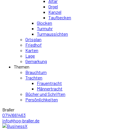
Altar
Orgel
Kanzel
Taufbecken
Glocken
Turmuhr
Turmaussichten
Ortsplan
Friedhof
Karten
Lage
Gemarkung
Themen
Brauchtum
Trachten
Frauentracht
Männertracht
Bücher und Schriften
Persönlichkeiten
Braller
07141661463
info@hog-braller.de