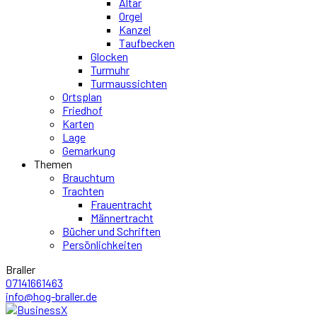
Altar
Orgel
Kanzel
Taufbecken
Glocken
Turmuhr
Turmaussichten
Ortsplan
Friedhof
Karten
Lage
Gemarkung
Themen
Brauchtum
Trachten
Frauentracht
Männertracht
Bücher und Schriften
Persönlichkeiten
Braller
07141661463
info@hog-braller.de