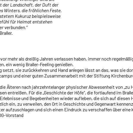
t der Landschaft, der Duft der
 Winters, die fröhlichen Feste,
röstetem Kukuruz beispielsweise
Gefühl für Heimat entstehen
er verbunden.“
raller.
f vor mehr als dreißig Jahren verlassen haben, immer noch regelmäß
en, ein wenig Braller-Feeling genießen.
 setzt, sie zurückkehren und Hand anlegen lässt an das, was sie dor
camps und einer guten Zusammenarbeit mit der Stiftung Kirchenburge
 die Älteren nach jahrzehntelanger physischer Abwesenheit von „zu 
n entreißen. Für die „Geschichte der Höfe“, die fortlaufend im Brall
 Erlebnisse und Begebenheiten wieder aufleben, die sich auf diesen
rzlich ein, zu verweilen, den Ort in Geschichte und Gegenwart kennen
er aufzuschlagen und sich einen Eindruck zu verschaffen über eine 
HOG-Vorstand