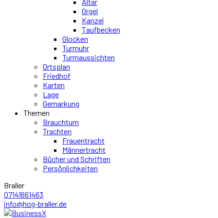
Altar
Orgel
Kanzel
Taufbecken
Glocken
Turmuhr
Turmaussichten
Ortsplan
Friedhof
Karten
Lage
Gemarkung
Themen
Brauchtum
Trachten
Frauentracht
Männertracht
Bücher und Schriften
Persönlichkeiten
Braller
07141661463
info@hog-braller.de