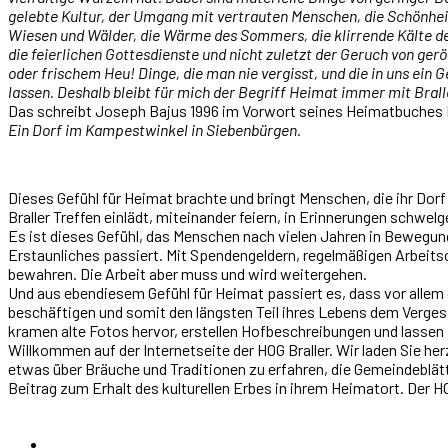
gelebte Kultur, der Umgang mit vertrauten Menschen, die Schönhei
Wiesen und Wälder, die Wärme des Sommers, die klirrende Kälte des
die feierlichen Gottesdienste und nicht zuletzt der Geruch von ge
oder frischem Heu! Dinge, die man nie vergisst, und die in uns ein 
lassen. Deshalb bleibt für mich der Begriff Heimat immer mit Brall
Das schreibt Joseph Bajus 1996 im Vorwort seines Heimatbuches B
Ein Dorf im Kampestwinkel in Siebenbürgen.
Dieses Gefühl für Heimat brachte und bringt Menschen, die ihr Dor
Braller Treffen einlädt, miteinander feiern, in Erinnerungen schwelg
Es ist dieses Gefühl, das Menschen nach vielen Jahren in Bewegung
Erstaunliches passiert. Mit Spendengeldern, regelmäßigen Arbeits
bewahren. Die Arbeit aber muss und wird weitergehen.
Und aus ebendiesem Gefühl für Heimat passiert es, dass vor allem
beschäftigen und somit den längsten Teil ihres Lebens dem Vergesse
kramen alte Fotos hervor, erstellen Hofbeschreibungen und lassen
Willkommen auf der Internetseite der HOG Braller. Wir laden Sie he
etwas über Bräuche und Traditionen zu erfahren, die Gemeindeblätt
Beitrag zum Erhalt des kulturellen Erbes in ihrem Heimatort. Der 