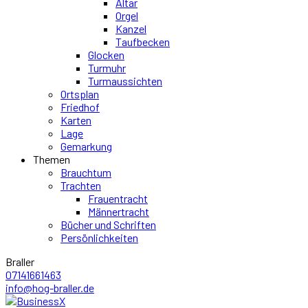
Altar
Orgel
Kanzel
Taufbecken
Glocken
Turmuhr
Turmaussichten
Ortsplan
Friedhof
Karten
Lage
Gemarkung
Themen
Brauchtum
Trachten
Frauentracht
Männertracht
Bücher und Schriften
Persönlichkeiten
Braller
07141661463
info@hog-braller.de