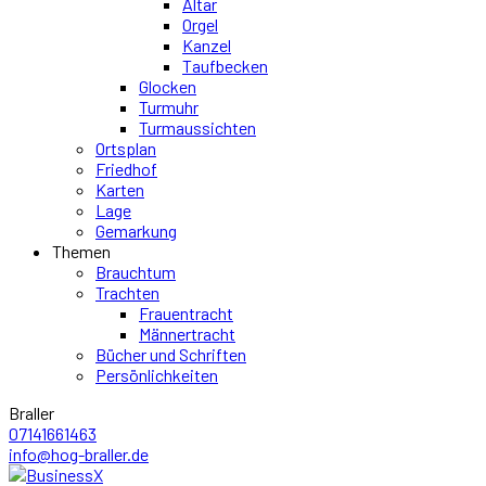
Altar
Orgel
Kanzel
Taufbecken
Glocken
Turmuhr
Turmaussichten
Ortsplan
Friedhof
Karten
Lage
Gemarkung
Themen
Brauchtum
Trachten
Frauentracht
Männertracht
Bücher und Schriften
Persönlichkeiten
Braller
07141661463
info@hog-braller.de