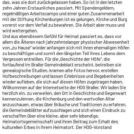
das, was sie dort zurückgelassen haben. So ist in den letzten
zehn Jahren Erstaunliches passiert. Mit Spendengeldern,
regelmäßigen Arbeitscamps und einer guten Zusammenarbeit
mit der Stiftung Kirchenburgen ist es gelungen, Kirche und Burg
vorerst vor dem Verfall zu bewahren. Die Arbeit aber muss und
wird weitergehen.
Und aus ebendiesem Gefühl für Heimat passiert es, dass vor
allem die Älteren nach jahrzehntelanger physischer Abwesenheit
von „zu Hause“ wieder anfangen sich mit ihren ehemaligen Höfen
zu beschäftigen und somit den längsten Teil ihres Lebens dem
Vergessen entreißen. Für die „Geschichte der Höfe“, die
fortlaufend im Braller Gemeindeblatt erscheint, betreiben sie
genealogische Studien, kramen alte Fotos hervor, erstellen
Hofbeschreibungen und lassen Erlebnisse und Begebenheiten
wieder aufleben, die sich auf diesen Höfen zugetragen haben.
Willkommen auf der Internetseite der HOG Braller. Wir laden Sie
herzlich ein, zu verweilen, den Ort in Geschichte und Gegenwart
kennenzulernen, die Kirchenburg und den wertvollen Altar
anzuschauen, etwas über Bräuche und Traditionen zu erfahren,
die Gemeindeblätter aufzuschlagen und sich einen Eindruck zu
verschaffen über eine kleine, aber sehr lebendige,
Heimatortsgemeinschaft und ihren Beitrag zum Erhalt des
kulturellen Erbes in ihrem Heimatort. Der HOG-Vorstand