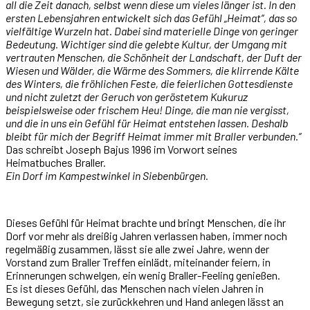
all die Zeit danach, selbst wenn diese um vieles länger ist. In den
ersten Lebensjahren entwickelt sich das Gefühl „Heimat“, das so
vielfältige Wurzeln hat. Dabei sind materielle Dinge von geringer
Bedeutung. Wichtiger sind die gelebte Kultur, der Umgang mit
vertrauten Menschen, die Schönheit der Landschaft, der Duft der
Wiesen und Wälder, die Wärme des Sommers, die klirrende Kälte
des Winters, die fröhlichen Feste, die feierlichen Gottesdienste
und nicht zuletzt der Geruch von geröstetem Kukuruz
beispielsweise oder frischem Heu! Dinge, die man nie vergisst,
und die in uns ein Gefühl für Heimat entstehen lassen. Deshalb
bleibt für mich der Begriff Heimat immer mit Braller verbunden.“
Das schreibt Joseph Bajus 1996 im Vorwort seines
Heimatbuches Braller.
Ein Dorf im Kampestwinkel in Siebenbürgen.
Dieses Gefühl für Heimat brachte und bringt Menschen, die ihr
Dorf vor mehr als dreißig Jahren verlassen haben, immer noch
regelmäßig zusammen, lässt sie alle zwei Jahre, wenn der
Vorstand zum Braller Treffen einlädt, miteinander feiern, in
Erinnerungen schwelgen, ein wenig Braller-Feeling genießen.
Es ist dieses Gefühl, das Menschen nach vielen Jahren in
Bewegung setzt, sie zurückkehren und Hand anlegen lässt an